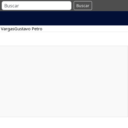
Buscar
 Vargas
Gustavo Petro