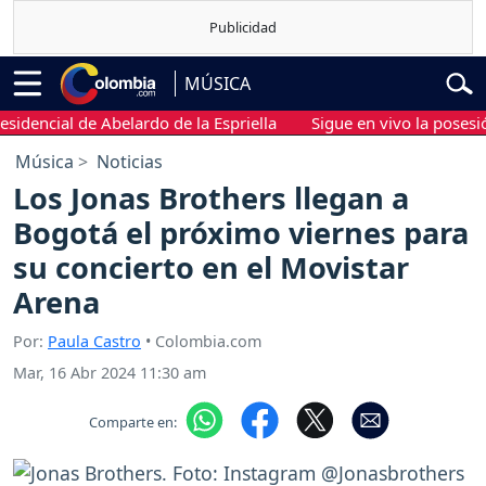
MÚSICA
encial de Abelardo de la Espriella
Sigue en vivo la posesión p
Música
Noticias
Los Jonas Brothers llegan a
Bogotá el próximo viernes para
su concierto en el Movistar
Arena
Por:
Paula Castro
• Colombia.com
Mar, 16 Abr 2024 11:30 am
Comparte en: