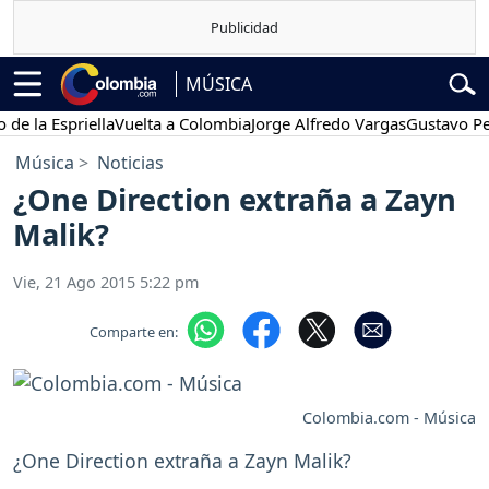
MÚSICA
la Espriella
Vuelta a Colombia
Jorge Alfredo Vargas
Gustavo Petro
Música
Noticias
¿One Direction extraña a Zayn
Malik?
Vie, 21 Ago 2015 5:22 pm
Comparte en:
Colombia.com - Música
¿One Direction extraña a Zayn Malik?