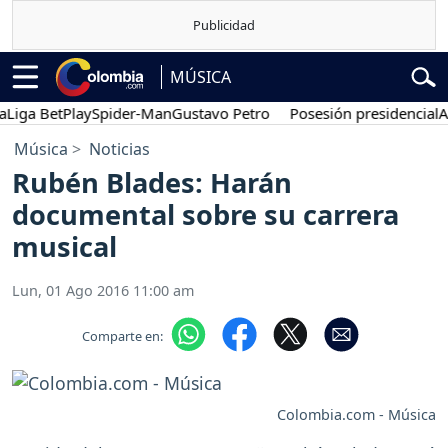
MÚSICA
ga BetPlay
Spider-Man
Gustavo Petro
Posesión presidencial
Abela
Música
Noticias
Rubén Blades: Harán
documental sobre su carrera
musical
Lun, 01 Ago 2016 11:00 am
Comparte en:
Colombia.com - Música