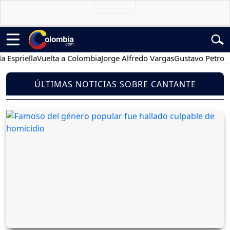
iella
Vuelta a Colombia
Jorge Alfredo Vargas
Gustavo Petro
Pose
ÚLTIMAS NOTICIAS SOBRE CANTANTE