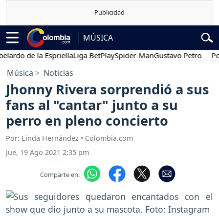
MÚSICA
do de la Espriella
Liga BetPlay
Spider-Man
Gustavo Petro
Posesi
Música
Noticias
Jhonny Rivera sorprendió a sus
fans al "cantar" junto a su
perro en pleno concierto
Por: Linda Hernández • Colombia.com
Jue, 19 Ago 2021 2:35 pm
Comparte en: