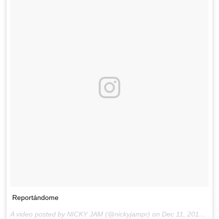
Reportándome
A video posted by NICKY JAM (@nickyjampr) on
Dec 11, 2016 at 5:14am PST