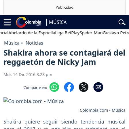
MÚSICA
l
Abelardo de la Espriella
Liga BetPlay
Spider-Man
Gustavo Petro
Música
Noticias
Shakira ahora se contagiará del
reggaetón de Nicky Jam
Mié, 14 Dic 2016 3:28 pm
Comparte en:
Colombia.com - Música
Shakira quiere seguir siendo tendencia musical
para el 2017 y es por ello que trabajará con el