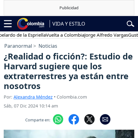
VIDA Y ESTILO
do de la Espriella
Vuelta a Colombia
Jorge Alfredo Vargas
Gustavo 
Paranormal
Noticias
¿Realidad o ficción?: Estudio de
Harvard sugiere que los
extraterrestres ya están entre
nosotros
Por:
Alexandra Méndez
• Colombia.com
Sáb, 07 Dic 2024 10:14 am
Comparte en: