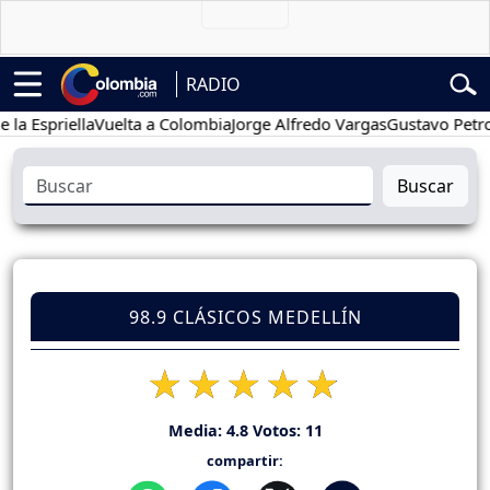
RADIO
priella
Vuelta a Colombia
Jorge Alfredo Vargas
Gustavo Petro
Po
Buscar
98.9 CLÁSICOS MEDELLÍN
Media:
4.8
Votos:
11
compartir: