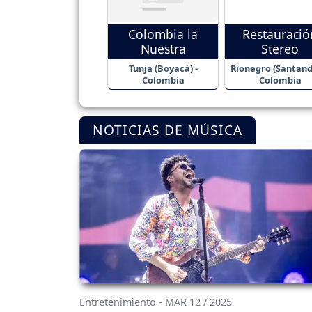
Colombia la
Restauració
Nuestra
Stereo
Tunja (Boyacá) -
Rionegro (Santande
Colombia
Colombia
NOTICIAS DE MÚSICA
Entretenimiento - MAR 12 / 2025