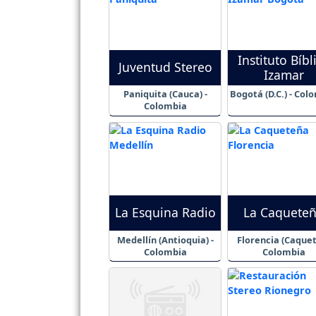
Instituto Bíbl
Juventud Stereo
Izamar
Paniquita (Cauca) -
Bogotá (D.C.) - Col
Colombia
La Esquina Radio
La Caquete
Medellín (Antioquia) -
Florencia (Caquet
Colombia
Colombia