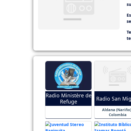
su
E
se
Te
t
Radio Ministère de
Radio San Mig
Refuge
Aldana (Nariño)
Colombia