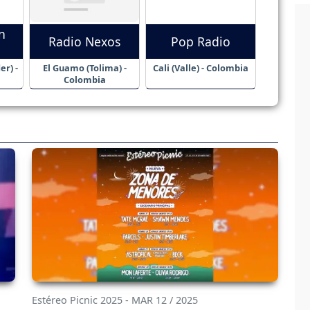
n
Radio Nexos
Pop Radio
r) -
El Guamo (Tolima) -
Cali (Valle) - Colombia
Colombia
Estéreo Picnic 2025 - MAR 12 / 2025