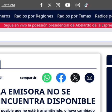
Cartelera
neros
Radios por Regiones
Radios por Temas
Radios p
Sigue en vivo la posesión presidencial de Abelardo de la Esprie
51
compartir:
LA EMISORA NO SE
ENCUENTRA DISPONIBLE
s posible que no esté transmitiendo, o haya cambiado