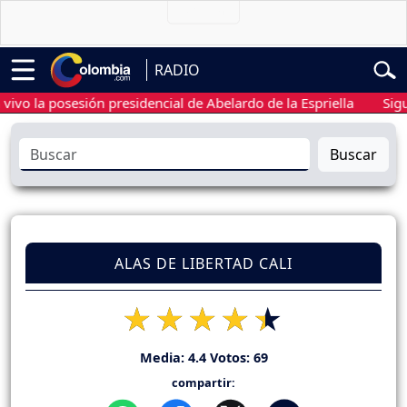
RADIO
 la posesión presidencial de Abelardo de la Espriella
Sigue en 
Buscar
ALAS DE LIBERTAD CALI
Media:
4.4
Votos:
69
compartir: