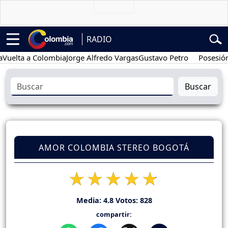
RADIO
lta a Colombia
Jorge Alfredo Vargas
Gustavo Petro
Posesión pres
Buscar
AMOR COLOMBIA STEREO BOGOTÁ
Media:
4.8
Votos:
828
compartir: