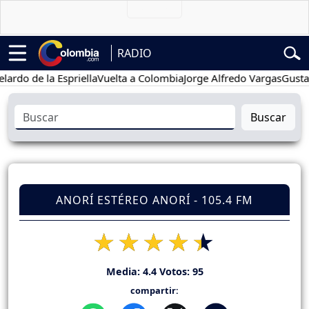
RADIO
de la Espriella
Vuelta a Colombia
Jorge Alfredo Vargas
Gustavo Pe
Buscar
ANORÍ ESTÉREO ANORÍ - 105.4 FM
Media:
4.4
Votos:
95
compartir: