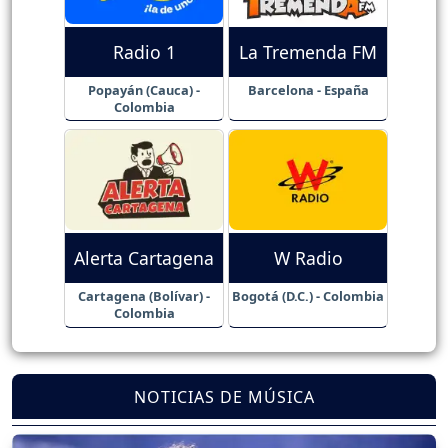
Radio 1
La Tremenda FM
Popayán (Cauca) -
Barcelona - España
Colombia
Alerta Cartagena
W Radio
Cartagena (Bolívar) -
Bogotá (D.C.) - Colombia
Colombia
NOTICIAS DE MÚSICA