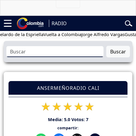
RADIO
o de la Espriella
Vuelta a Colombia
Jorge Alfredo Vargas
Gustavo P
Buscar
ANSERMEÑORADIO CALI
Media:
5.0
Votos:
7
compartir: