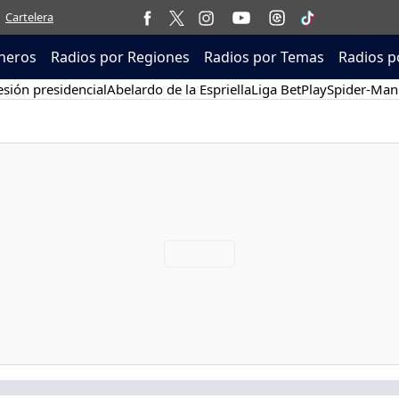
Cartelera
neros
Radios por Regiones
Radios por Temas
Radios p
sión presidencial
Abelardo de la Espriella
Liga BetPlay
Spider-Man