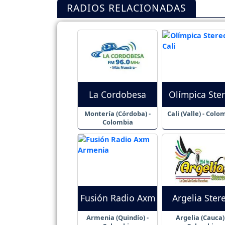
RADIOS RELACIONADAS
La Cordobesa
Olímpica Ste
Montería (Córdoba) -
Cali (Valle) - Colo
Colombia
Fusión Radio Axm
Argelia Ster
Armenia (Quindío) -
Argelia (Cauca) 