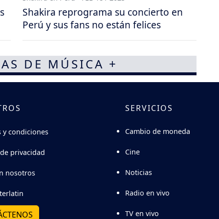
s
Shakira reprograma su concierto en
Perú y sus fans no están felices
AS DE MÚSICA +
TROS
SERVICIOS
Cambio de moneda
 y condiciones
Cine
 de privacidad
Noticias
n nosotros
Radio en vivo
terlatin
TV en vivo
ÁCTENOS