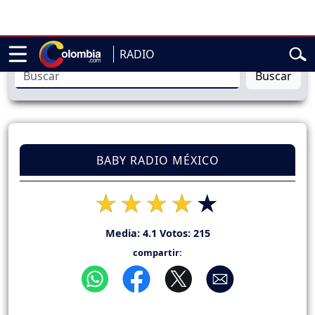
encial de Abelardo de la Espriella
Sigue en vivo la posesión p
RADIO
Buscar
BABY RADIO MÉXICO
Media:
4.1
Votos:
215
compartir: