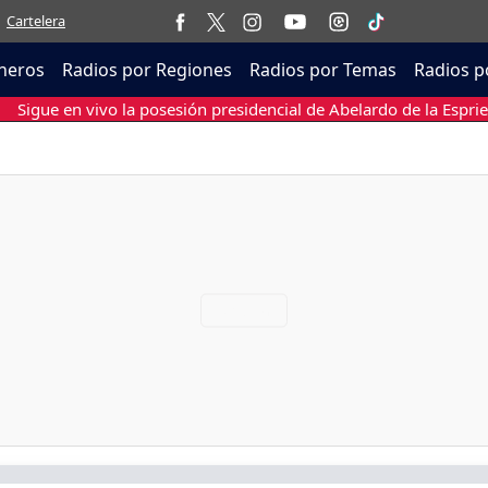
Cartelera
neros
Radios por Regiones
Radios por Temas
Radios p
Sigue en vivo la posesión presidencial de Abelardo de la Esprie