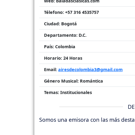
Web:
baladasclasicas.com
Télefono:
+57 316 4535757
Ciudad:
Bogotá
Departamento:
D.C.
País:
Colombia
Horario:
24 Horas
Email:
airesdecolombia3@gmail.com
Género Musical:
Romántica
Temas:
Institucionales
DE
Somos una emisora con las más destac