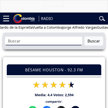
RADIO
e la Espriella
Vuelta a Colombia
Jorge Alfredo Vargas
Gustavo Pet
Buscar
BÉSAME HOUSTON - 92.3 FM
Media:
4.4
Votos:
2,594
compartir: