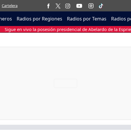
Cartelera
neros
Radios por Regiones
Radios por Temas
Radios p
Sigue en vivo la posesión presidencial de Abelardo de la Esprie