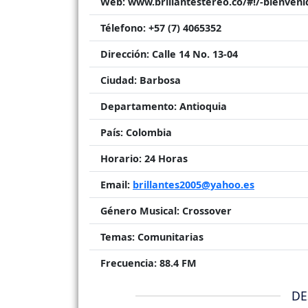
Web:
www.brillantestereo.co/#!/-bienveni
Télefono:
+57 (7) 4065352
Dirección:
Calle 14 No. 13-04
Ciudad:
Barbosa
Departamento:
Antioquia
País:
Colombia
Horario:
24 Horas
Email:
brillantes2005@yahoo.es
Género Musical:
Crossover
Temas:
Comunitarias
Frecuencia:
88.4 FM
DE