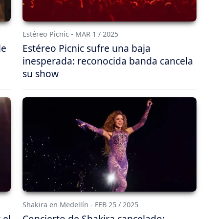
Estéreo Picnic - MAR 1 / 2025
le
Estéreo Picnic sufre una baja
inesperada: reconocida banda cancela
su show
Shakira en Medellín - FEB 25 / 2025
 el
Concierto de Shakira cancelado: