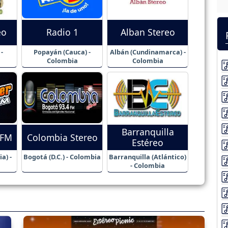
eo
Radio 1
Alban Stereo
-
Popayán (Cauca) -
Albán (Cundinamarca) -
Colombia
Colombia
Barranquilla
 FM
Colombia Stereo
Estéreo
a) -
Bogotá (D.C.) - Colombia
Barranquilla (Atlántico)
- Colombia