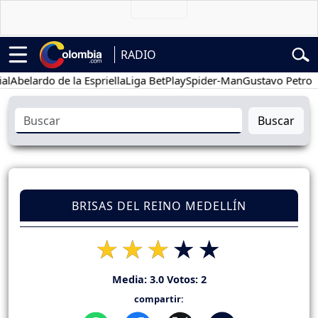
RADIO
elardo de la Espriella
Liga BetPlay
Spider-Man
Gustavo Petro
Pos
Buscar
BRISAS DEL REINO MEDELLÍN
Media:
3.0
Votos:
2
compartir: