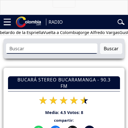
RADIO
o de la Espriella
Vuelta a Colombia
Jorge Alfredo Vargas
Gustavo P
Buscar
BUCARÁ STEREO BUCARAMANGA - 90.3
FM
Media:
4.5
Votos:
8
compartir: