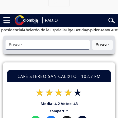
RADIO
dencial
Abelardo de la Espriella
Liga BetPlay
Spider-Man
Gustavo P
Buscar
CAFÉ STEREO SAN CALIXTO - 102.7 FM
Media:
4.2
Votos:
43
compartir: