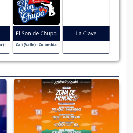
El Son de Chupo
La Clave
r) -
Cali (Valle) - Colombia