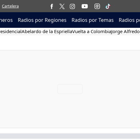
Cartelera
neros
Radios por Regiones
Radios por Temas
Radios p
esidencial
Abelardo de la Espriella
Vuelta a Colombia
Jorge Alfredo