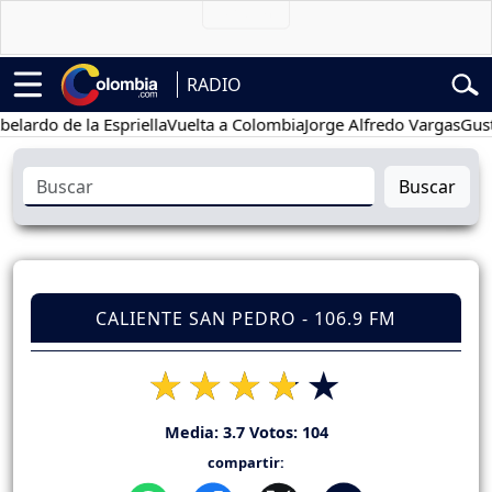
RADIO
o de la Espriella
Vuelta a Colombia
Jorge Alfredo Vargas
Gustavo P
Buscar
CALIENTE SAN PEDRO - 106.9 FM
Media:
3.7
Votos:
104
compartir: