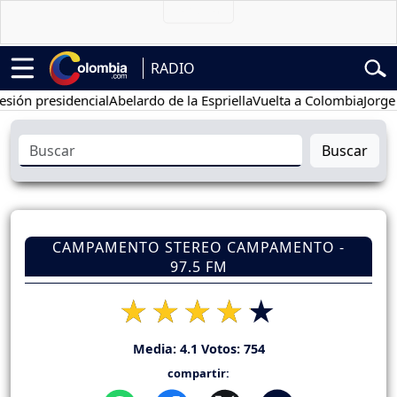
RADIO
 presidencial
Abelardo de la Espriella
Vuelta a Colombia
Jorge Alf
Buscar
CAMPAMENTO STEREO CAMPAMENTO -
97.5 FM
Media:
4.1
Votos:
754
compartir: