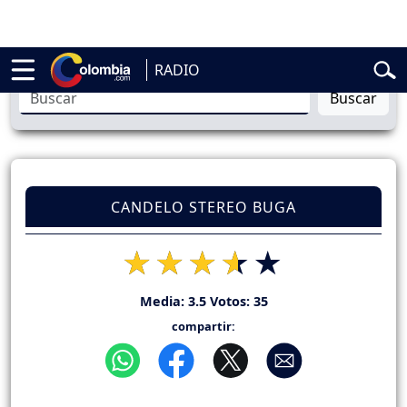
elardo de la Espriella
Vuelta a Colombia
Jorge Alfredo Vargas
Gust
RADIO
Buscar
CANDELO STEREO BUGA
Media:
3.5
Votos:
35
compartir: