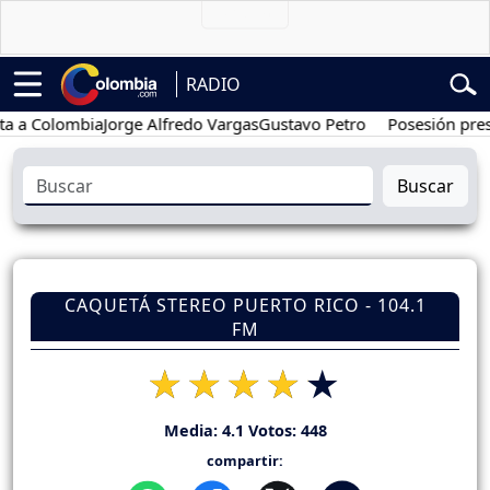
RADIO
olombia
Jorge Alfredo Vargas
Gustavo Petro
Posesión presidenci
Buscar
CAQUETÁ STEREO PUERTO RICO - 104.1
FM
Media:
4.1
Votos:
448
compartir: