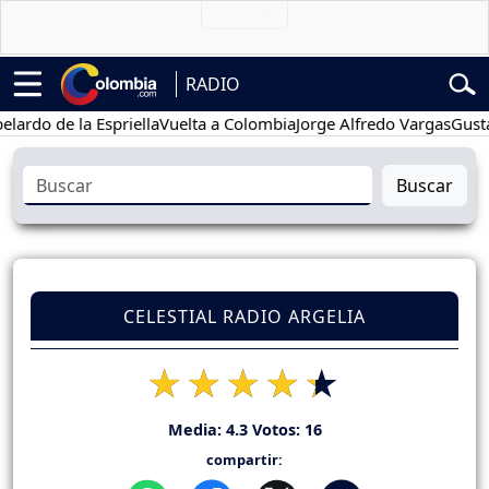
RADIO
 de la Espriella
Vuelta a Colombia
Jorge Alfredo Vargas
Gustavo Pe
Buscar
CELESTIAL RADIO ARGELIA
Media:
4.3
Votos:
16
compartir: