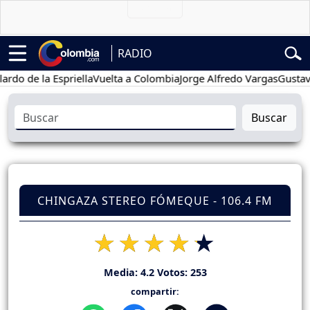
RADIO
e la Espriella
Vuelta a Colombia
Jorge Alfredo Vargas
Gustavo Pet
Buscar
CHINGAZA STEREO FÓMEQUE - 106.4 FM
Media:
4.2
Votos:
253
compartir: