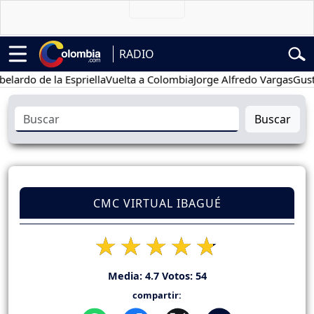
RADIO
o de la Espriella
Vuelta a Colombia
Jorge Alfredo Vargas
Gustavo P
Buscar
CMC VIRTUAL IBAGUÉ
Media:
4.7
Votos:
54
compartir: