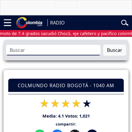
RADIO
de 7.4 grados sacudió Chocó, eje cafetero y pacífico colombiano
Buscar
COLMUNDO RADIO BOGOTÁ - 1040 AM
Media:
4.1
Votos:
1,021
compartir: