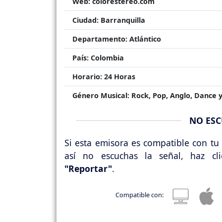
Web:
colorestereo.com
Ciudad:
Barranquilla
Departamento:
Atlántico
País:
Colombia
Horario:
24 Horas
Género Musical:
Rock, Pop, Anglo, Dance y
NO ESC
Si esta emisora es compatible con tu 
así no escuchas la señal, haz cl
"Reportar"
.
Compatible con: