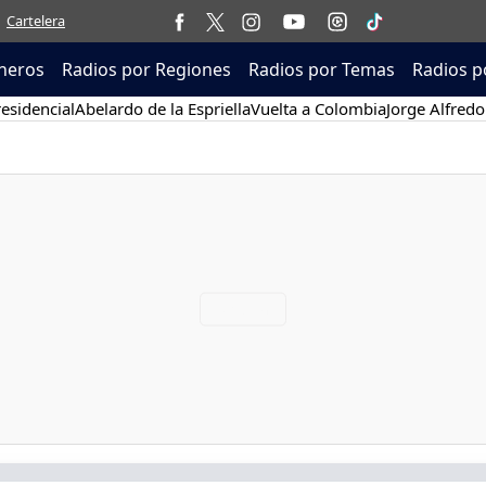
Cartelera
neros
Radios por Regiones
Radios por Temas
Radios p
esidencial
Abelardo de la Espriella
Vuelta a Colombia
Jorge Alfredo