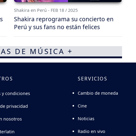
Shakira en Perú - FEB 18 / 2025
s
Shakira reprograma su concierto en
Perú y sus fans no están felices
AS DE MÚSICA +
TROS
SERVICIOS
Cambio de moneda
 y condiciones
Cine
 de privacidad
Noticias
n nosotros
Radio en vivo
terlatin