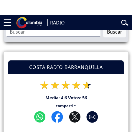
elardo de la Espriella
Vuelta a Colombia
Jorge Alfredo Vargas
Gust
RADIO
Buscar
COSTA RADIO BARRANQUILLA
Media:
4.6
Votos:
56
compartir: