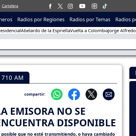
Cartelera
neros
Radios por Regiones
Radios por Temas
Radios p
esidencial
Abelardo de la Espriella
Vuelta a Colombia
Jorge Alfredo
 710 AM
compartir:
LA EMISORA NO SE
ENCUENTRA DISPONIBLE
s posible que no esté transmitiendo, o haya cambiado