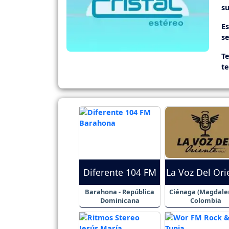
su
E
se
Te
t
Diferente 104 FM
La Voz Del Ori
Barahona - República
Ciénaga (Magdalen
Dominicana
Colombia