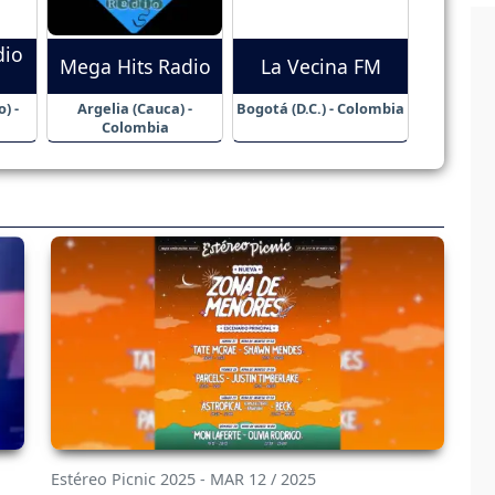
dio
Mega Hits Radio
La Vecina FM
) -
Argelia (Cauca) -
Bogotá (D.C.) - Colombia
Colombia
Estéreo Picnic 2025 - MAR 12 / 2025