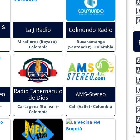
 &
La J Radio
Colmundo Radio
-
Miraflores (Boyacá) -
Bucaramanga
Colombia
(Santander) - Colombia
Radio Tabernáculo
reo
AMS-Stereo
de Dios
-
Cartagena (Bolívar) -
Cali (Valle) - Colombia
Colombia