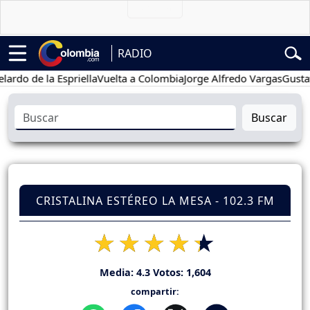
RADIO
de la Espriella
Vuelta a Colombia
Jorge Alfredo Vargas
Gustavo Pe
Buscar
CRISTALINA ESTÉREO LA MESA - 102.3 FM
Media:
4.3
Votos:
1,604
compartir: