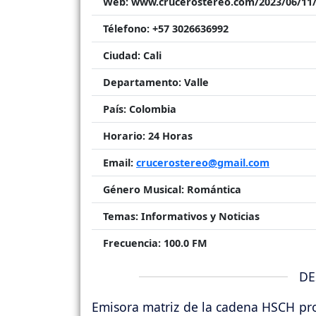
Web:
www.crucerostereo.com/2023/06/11/
Télefono:
+57 3026636992
Ciudad:
Cali
Departamento:
Valle
País:
Colombia
Horario:
24 Horas
Email:
crucerostereo@gmail.com
Género Musical:
Romántica
Temas:
Informativos y Noticias
Frecuencia:
100.0 FM
DE
Emisora matriz de la cadena HSCH prog