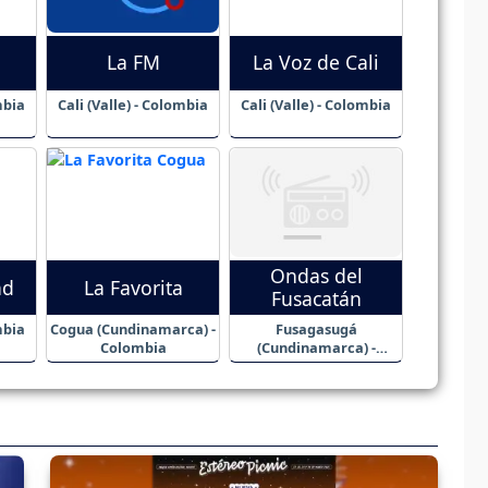
La FM
La Voz de Cali
mbia
Cali (Valle) - Colombia
Cali (Valle) - Colombia
Ondas del
ad
La Favorita
Fusacatán
mbia
Cogua (Cundinamarca) -
Fusagasugá
Colombia
(Cundinamarca) -
Colombia