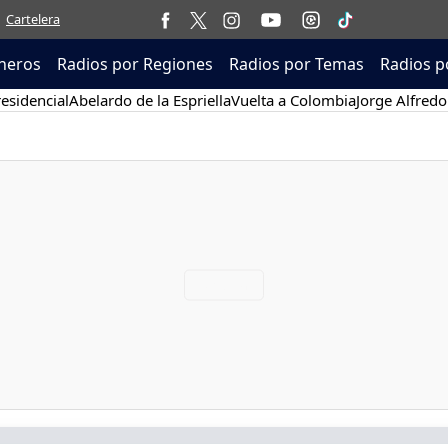
Cartelera
neros
Radios por Regiones
Radios por Temas
Radios p
esidencial
Abelardo de la Espriella
Vuelta a Colombia
Jorge Alfredo