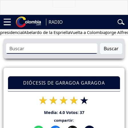
RADIO
dencial
Abelardo de la Espriella
Vuelta a Colombia
Jorge Alfredo V
Buscar
DIÓCESIS DE GARAGOA GARAGOA
Media:
4.0
Votos:
37
compartir: