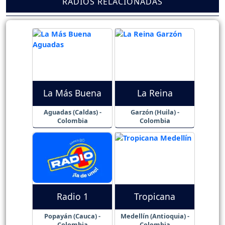
RADIOS RELACIONADAS
La Más Buena
La Reina
Aguadas (Caldas) -
Garzón (Huila) -
Colombia
Colombia
Radio 1
Tropicana
Popayán (Cauca) -
Medellín (Antioquia) -
Colombia
Colombia