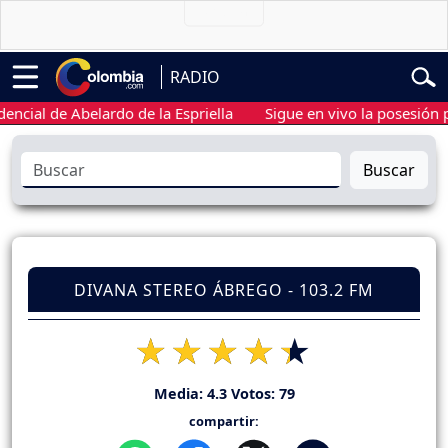
RADIO
l de Abelardo de la Espriella
Sigue en vivo la posesión presid
Buscar
DIVANA STEREO ÁBREGO - 103.2 FM
Media:
4.3
Votos:
79
compartir: