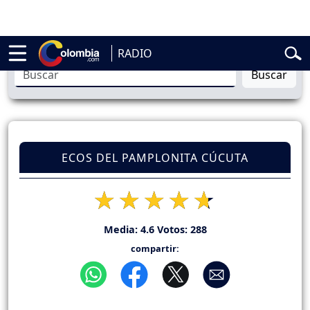
ncial
Abelardo de la Espriella
Liga BetPlay
Spider-Man
Gustavo Pet
RADIO
Buscar
ECOS DEL PAMPLONITA CÚCUTA
Media:
4.6
Votos:
288
compartir: