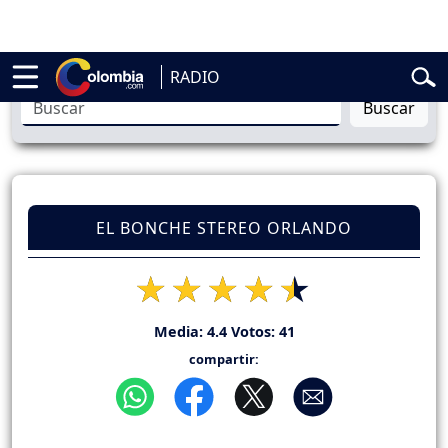
l
Abelardo de la Espriella
Vuelta a Colombia
Jorge Alfredo Vargas
Gu
RADIO
Buscar
EL BONCHE STEREO ORLANDO
Media:
4.4
Votos:
41
compartir: