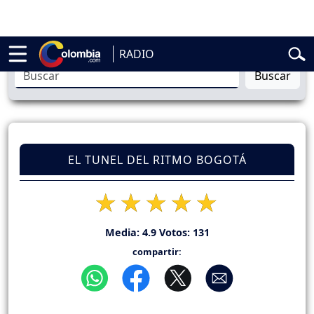
elardo de la Espriella
Vuelta a Colombia
Jorge Alfredo Vargas
Gusta
RADIO
Buscar
EL TUNEL DEL RITMO BOGOTÁ
Media:
4.9
Votos:
131
compartir: