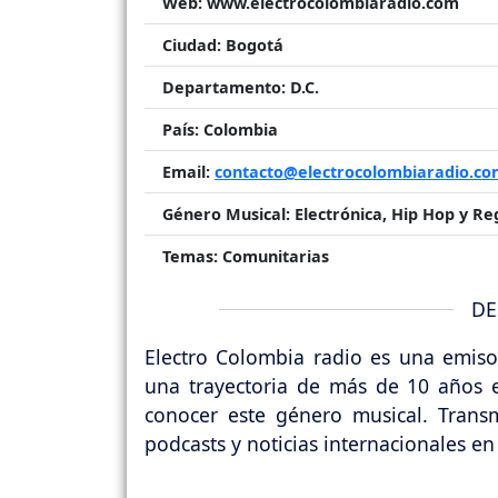
Web:
www.electrocolombiaradio.com
Ciudad:
Bogotá
Departamento:
D.C.
País:
Colombia
Email:
contacto@electrocolombiaradio.c
Género Musical:
Electrónica, Hip Hop y R
Temas:
Comunitarias
DE
Electro Colombia radio es una emisor
una trayectoria de más de 10 años e
conocer este género musical. Tran
podcasts y noticias internacionales 