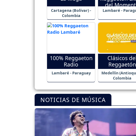
del Moment
Cartagena (Bolívar) -
Lambaré - Parag
Colombia
100% Reggaeton
Clásicos de
Radio
Reggaetón
Lambaré - Paraguay
Medellín (Antioqui
Colombia
NOTICIAS DE MÚSICA