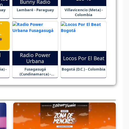
Bunny Radio
o
uay
Lambaré - Paraguay
Villavicencio (Meta) -
Colombia
l
Radio Power
Locos Por El Beat
Urbana
a) -
Fusagasugá
Bogotá (D.C.) - Colombia
(Cundinamarca) -
Colombia