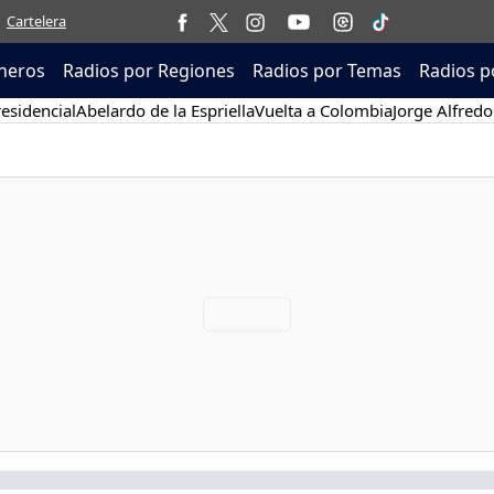
Cartelera
neros
Radios por Regiones
Radios por Temas
Radios p
esidencial
Abelardo de la Espriella
Vuelta a Colombia
Jorge Alfredo