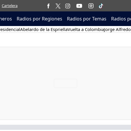
Cartelera
neros
Radios por Regiones
Radios por Temas
Radios p
esidencial
Abelardo de la Espriella
Vuelta a Colombia
Jorge Alfredo