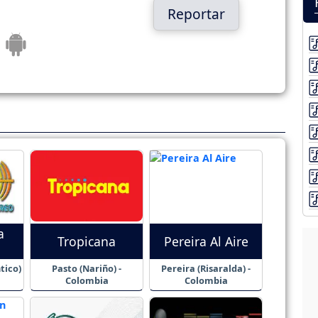
Reportar
a
Tropicana
Pereira Al Aire
tico)
Pasto (Nariño) -
Pereira (Risaralda) -
Colombia
Colombia