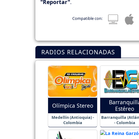
"Reportar"
.
Compatible con:
RADIOS RELACIONADAS
Barranquill
Olímpica Stereo
Estéreo
Medellín (Antioquia) -
Barranquilla (Atlán
Colombia
- Colombia