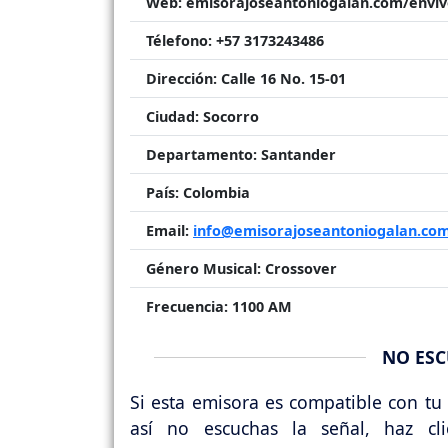
Web:
emisorajoseantoniogalan.com/enviv
Télefono:
+57 3173243486
Dirección:
Calle 16 No. 15-01
Ciudad:
Socorro
Departamento:
Santander
País:
Colombia
Email:
info@emisorajoseantoniogalan.co
Género Musical:
Crossover
Frecuencia:
1100 AM
NO ESC
Si esta emisora es compatible con tu 
así no escuchas la señal, haz cl