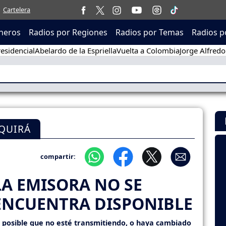
Cartelera
neros
Radios por Regiones
Radios por Temas
Radios p
esidencial
Abelardo de la Espriella
Vuelta a Colombia
Jorge Alfredo
QUIRÁ
compartir:
LA EMISORA NO SE
ENCUENTRA DISPONIBLE
s posible que no esté transmitiendo, o haya cambiado