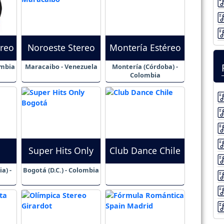
éreo
Noroeste Stereo
Montería Estéreo
ombia
Maracaibo - Venezuela
Montería (Córdoba) -
Colombia
Super Hits Only
Club Dance Chile
a) -
Bogotá (D.C.) - Colombia