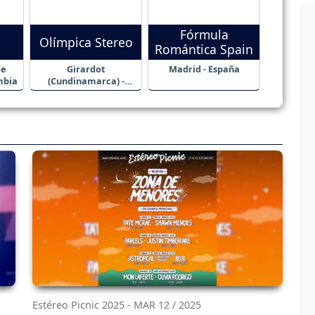
Fórmula
Olímpica Stereo
Romántica Spain
de
Girardot
Madrid - España
mbia
(Cundinamarca) -
Colombia
Estéreo Picnic 2025 - MAR 12 / 2025