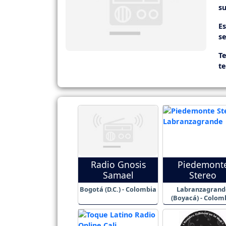
su
E
se
Te
t
Radio Gnosis
Piedemont
Samael
Stereo
Bogotá (D.C.) - Colombia
Labranzagrand
(Boyacá) - Colom