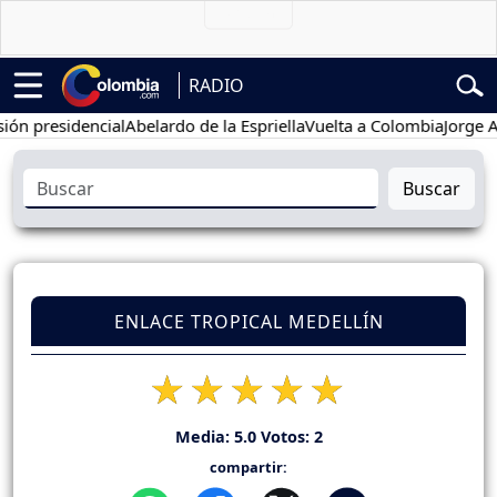
RADIO
residencial
Abelardo de la Espriella
Vuelta a Colombia
Jorge Alfred
Buscar
ENLACE TROPICAL MEDELLÍN
Media:
5.0
Votos:
2
compartir: