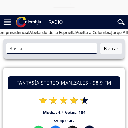
RADIO
esidencial
Abelardo de la Espriella
Vuelta a Colombia
Jorge Alfredo
Buscar
FANTASÍA STEREO MANIZALES - 98.9 FM
Media:
4.4
Votos:
184
compartir: