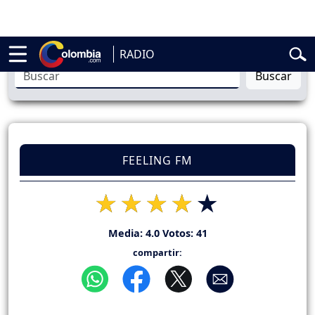
belardo de la Espriella
Vuelta a Colombia
Jorge Alfredo Vargas
Gust
RADIO
Buscar
FEELING FM
Media:
4.0
Votos:
41
compartir: