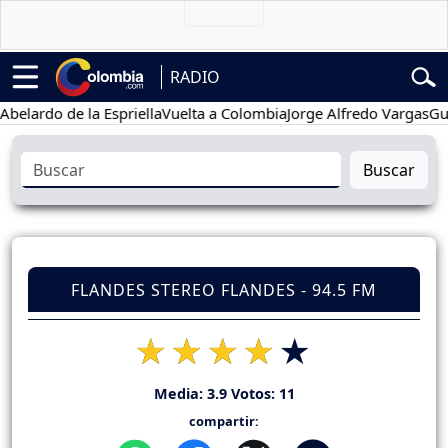
RADIO
do de la Espriella
Vuelta a Colombia
Jorge Alfredo Vargas
Gustavo
Buscar
FLANDES STEREO FLANDES - 94.5 FM
Media:
3.9
Votos:
11
compartir: