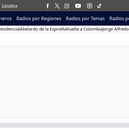
Cartelera
neros
Radios por Regiones
Radios por Temas
Radios p
esidencial
Abelardo de la Espriella
Vuelta a Colombia
Jorge Alfredo