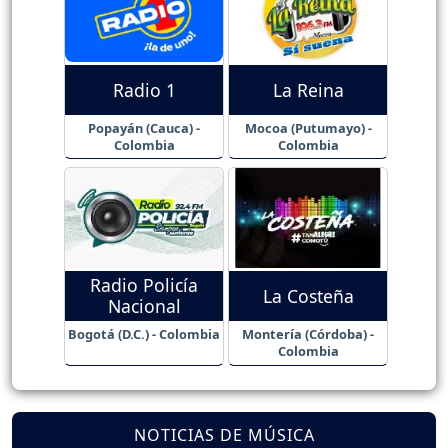
Radio 1
La Reina
Popayán (Cauca) -
Mocoa (Putumayo) -
Colombia
Colombia
Radio Policía
La Costeña
Nacional
Bogotá (D.C.) - Colombia
Montería (Córdoba) -
Colombia
NOTICIAS DE MÚSICA