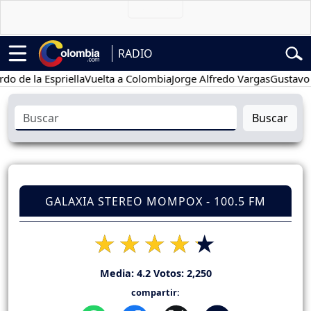
RADIO
 la Espriella
Vuelta a Colombia
Jorge Alfredo Vargas
Gustavo Petro
Buscar
GALAXIA STEREO MOMPOX - 100.5 FM
Media:
4.2
Votos:
2,250
compartir: